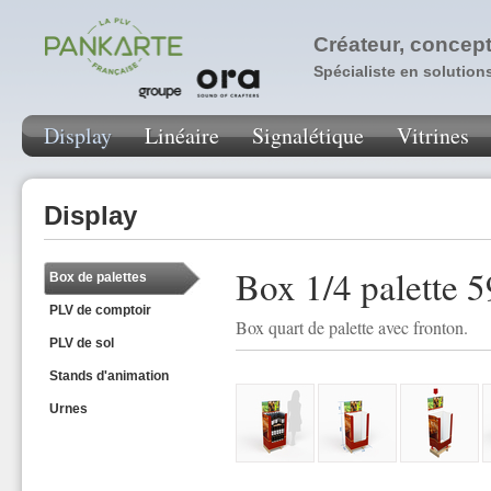
Créateur, concept
Spécialiste en solution
Display
Linéaire
Signalétique
Vitrines
Display
Box 1/4 palette 
Box de palettes
PLV de comptoir
Box quart de palette avec fronton.
PLV de sol
Stands d'animation
Urnes