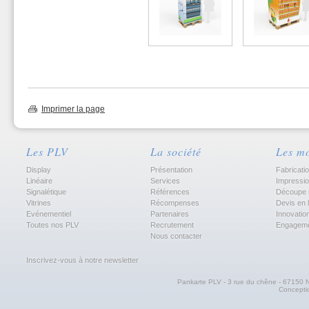
Imprimer la page
Les PLV
La société
Les m
Display
Présentation
Fabricati
Linéaire
Services
Impressi
Signalétique
Références
Découpe 
Vitrines
Récompenses
Devis en 
Evénementiel
Partenaires
Innovatio
Toutes nos PLV
Recrutement
Engagem
Nous contacter
Inscrivez-vous à notre newsletter
Pankarte PLV - 3 rue du chêne - 67150 N
Concept