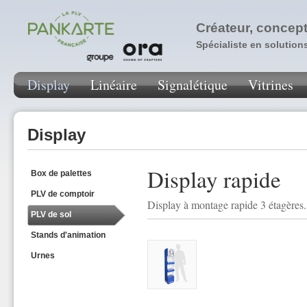
Créateur, concept
Spécialiste en solution
Display
Linéaire
Signalétique
Vitrines
Display
Display rapide
Box de palettes
PLV de comptoir
Display à montage rapide 3 étagères.
PLV de sol
Stands d'animation
Urnes